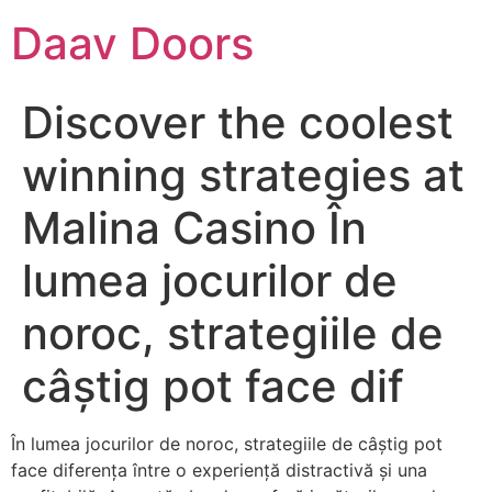
Daav Doors
Discover the coolest
winning strategies at
Malina Casino În
lumea jocurilor de
noroc, strategiile de
câștig pot face dif
În lumea jocurilor de noroc, strategiile de câștig pot
face diferența între o experiență distractivă și una