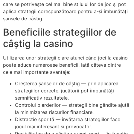
care se potrivește cel mai bine stilului lor de joc și pot
aplica strategii corespunzătoare pentru a-și îmbunătăți
șansele de câștig.
Beneficiile strategiilor de
câștig la casino
Utilizarea unor strategii clare atunci când joci la casino
poate aduce numeroase beneficii. Iată câteva dintre
cele mai importante avantaje:
Creșterea șanselor de câștig — prin aplicarea
strategiilor corecte, jucătorii pot îmbunătăți
semnificativ rezultatele.
Controlul pierderilor — strategii bine gândite ajută
la minimizarea riscurilor financiare.
Distracție sporită — învățarea strategiilor face
jocul mai interesant și provocator.
Posibilitatea de a câștiga premii mari — în funcție