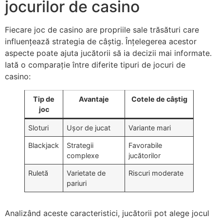
jocurilor de casino
Fiecare joc de casino are propriile sale trăsături care
influențează strategia de câștig. Înțelegerea acestor
aspecte poate ajuta jucătorii să ia decizii mai informate.
Iată o comparație între diferite tipuri de jocuri de
casino:
Tip de
Avantaje
Cotele de câștig
joc
Sloturi
Ușor de jucat
Variante mari
Blackjack
Strategii
Favorabile
complexe
jucătorilor
Ruletă
Varietate de
Riscuri moderate
pariuri
Analizând aceste caracteristici, jucătorii pot alege jocul