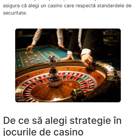
asigura că alegi un casino care respectă standardele de
securitate.
De ce să alegi strategie în
jocurile de casino