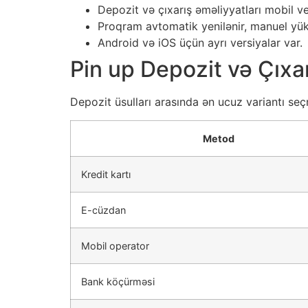
Depozit və çıxarış əməliyyatları mobil ve
Proqram avtomatik yenilənir, manuel yü
Android və iOS üçün ayrı versiyalar var.
Pin up Depozit və Çıxa
Depozit üsulları arasında ən ucuz variantı seç
Metod
Kredit kartı
E-cüzdan
Mobil operator
Bank köçürməsi