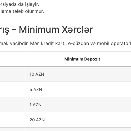
rsiyada da işləyir.
kləmə tələb olunmur.
rış – Minimum Xərclər
mək vacibdir. Mən kredit kartı, e-cüzdan və mobil operatorla
Minimum Depozit
10 AZN
5 AZN
1 AZN
20 AZN