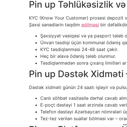
Pin up Təhlükəsizlik v
KYC (Know Your Customer) prosesi depozit və 
Şəxsi sənədlərin təqdim
edilməsi
bir dəfəlikdi
Şəxsiyyət vəsiqəsi və ya pasport tələb o
Ünvan təsdiqi üçün kommunal ödəniş qəbz
KYC təsdiqlənməsi 24-48 saat çəkir.
Heç bir əlavə ödəniş tələb olunmur.
Təsdiqlənmədən sonra çıxarış limitləri art
Pin up Dəstək Xidməti 
Dəstək xidməti günün 24 saatı işləyir və puls
Canlı söhbət vasitəsilə dərhal cavab alm
E-poçt dəstəyi 1 saat ərzində cavab veri
Telefon dəstəyi Azərbaycan nömrələri ü
Tez-tez verilən suallar bölməsi var – or