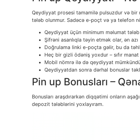
Qeydiyyat prosesi tamamilə pulsuzdur və bir 
tələb olunmur. Sadəcə e-poçt və ya telefon n
Qeydiyyat üçün minimum məlumat tələb o
Şifrəni asanlıqla təyin etmək olar, ən azı
Doğrulama linki e-poçta gəlir, bu da təhlük
Heç bir gizli ödəniş yoxdur – sıfır manat 
Mobil nömrə ilə də qeydiyyat mümkündür
Qeydiyyatdan sonra dərhal bonuslar təkli
Pin up Bonusları – Qən
Bonusları araşdırarkən diqqətimi onların aşağ
depozit tələblərini yoxlayıram.